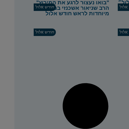
ול״
"בואו נעצור לרגע את המירוץ"
אלול
הרב שניאור אשכנזי במילים
חודש אלול
מיוחדות לראש חודש אלול
אלול
חודש אלול