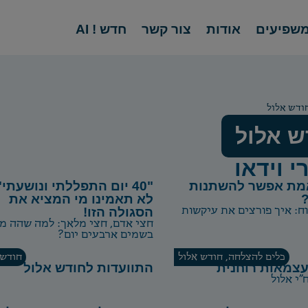
שפיעים
אודות
צור קשר
חדש ! AI
ודש אלול
ש אלול
י וידאו
מת אפשר להשתנות
"40 יום התפללתי ונושעתי"
לא תאמינו מי המציא את
וח: איך פורצים את עיקשות
הסגולה הזו!
חצי אדם, חצי מלאך: למה שהה מ
בשמים ארבעים יום?
כלים להצלחה
,
חודש אלול
חודש 
צמאות רוחנית
התוועדות לחודש אלול
"י אלול