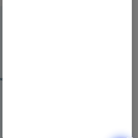
ניווט באתר
בסוד הפרשה
לומדים תניא
לומדים
ספר בראשית
שיעור תניא 1
קהילה
ספר שמות
הצעקה של העובד ה'
משפיעים
ספר ויקרא
שיעור תניא 2
אודות
ספר במדבר
בינוני זה הכי מצוין
צור קשר
ספר דברים
שיעור תניא 3
חדש ! AI
לכל השיעורים
יוצאים לדרך ארוכה
וקצרה
שיעור תניא 4
הדרכה בספר או פגישה
אישית עם מדריך?
שיעור תניא 5
להרים את הציפיות
שיעור תניא 6
נא להכיר, הנפש
הבהמית
לכל פרקי התניא