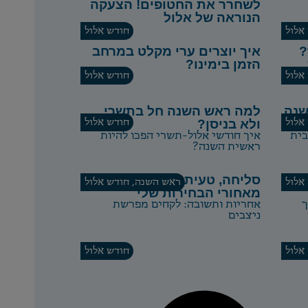
לשחרר את החטופים! הצעקה
הנוראה של אלול
אלול
חודש אלול
?
איך יוצרים ערי מקלט במרחב
הזמן בימינו?
אלול
חודש אלול
שנה
למה ראש השנה חל בתשרי
אלול
ולא בניסן?
חודש אלול
בית
איך חודשי אלול-תשרי הפכו להיות
ראשית השנה?
סליחה, טעיתי: האומץ לעמוד
אלול
ראש השנה
,
חודש אלול
מאחורי הבחירות שלי
ך
אחריות ותשובה: לקחים מפרשת
ניצבים
אלול
חודש אלול