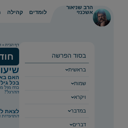
הרב שניאור
לומדים
קהילה
מ
אשכנזי
דף הבית
»
ח
בסוד הפרשה
חוד
שיעור
בראשית
האם בא
בכל גיל?
שמות
כוח מול מ
ההרגל?
ויקרא
במדבר
לצאת לע
התועדות ח
דברים