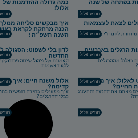
ת בפתחה של שנה
כמה גדולה ההזדמנות של
אלול!
חודש אלול
חודש 
ולים לצאת לעצמאות
איך מבקשים סליחה ממלך
הכנה מרתקת לקראת ראש
יוחדת ליום ח"י אלול
חודש אלול
השנה תשפ״ה !
חודש 
ות הרגלים בארבעים
לדון בלי לשפוט: הסגולה ל
חודש אלול
החדשה
חודש 
ם באלול מההרגלים
האמנות של ניהול שיחה פרודוקטי
ללא האשמות
 לאלול: איך מתגברים
אלול משנה חיים: איך זזים
חודש אלול
חודש 
ת החיים?
קדימה?
ם מאתנו את ההנאה והתענוג
איך מפעילים בחירה חופשית בתו
ה?
כבלי ההרגלים?
חודש אלול
חודש 