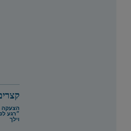
הצעקה ש
״רגע לפ
וילך