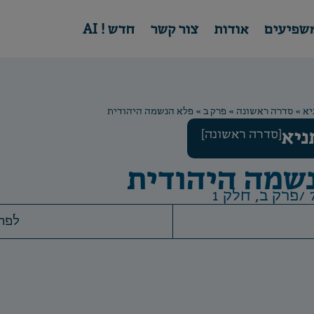
שפיעים
אודות
צור קשר
חדש ! AI
יא
»
סדרה ראשונה
»
פרק ב
»
פלא הנשמה היהודית
ניא
[סדרה ראשונה]
שמה היהודית
פרק ב, חלק 1