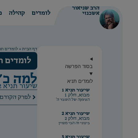
הרב שניאור
לומדים
קהילה
מ
אשכנזי
דף הבית
»
לומדים תנ
לומדים ת
בסוד הפרשה
למה כ״
לומדים תניא
שיעור תניא 92 /
שיעור תניא 1
מבוא, חלק 1
הקודם
הצעקה של העובד ה'
שיעור תניא 2
מבוא, חלק 2
בינוני זה הכי מצוין
שיעור תניא 3