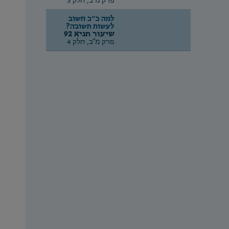
פרק מ"ב, חלק 3
למה כ״כ חשוב
לעשות תשובה?
שיעור תניא 92
פרק מ"ב, חלק 4